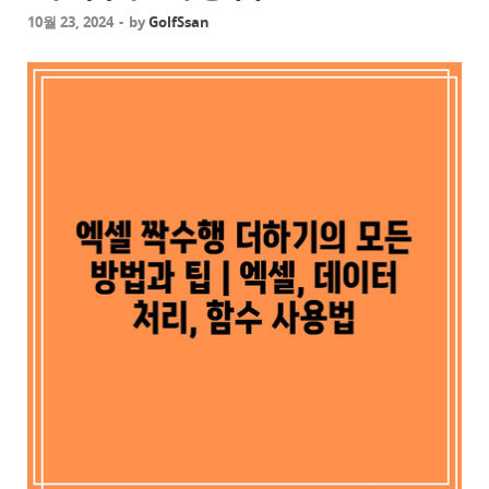
10월 23, 2024
-
by
GolfSsan