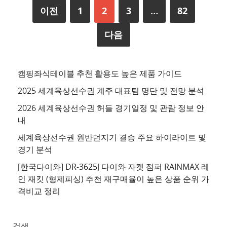
이전
1
2
3
…
82
다음
캠핑좌식테이블 추천 활용도 높은 제품 가이드
2025 세계육상선수권 계주 대표팀 명단 및 전망 분석
2026 세계육상선수권 허들 경기일정 및 관람 정보 안
내
세계육상선수권 원반던지기 결승 주요 하이라이트 및
경기 분석
[한국다이와] DR-3625J 다이와 자켓 점퍼 RAINMAX 레
인 재킷 (형제피싱) 추천 재구매율이 높은 상품 순위 가
격비교 정리
검색