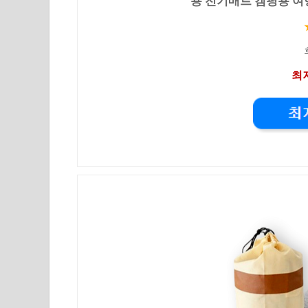
용 전기매트 캠핑용 여
최저