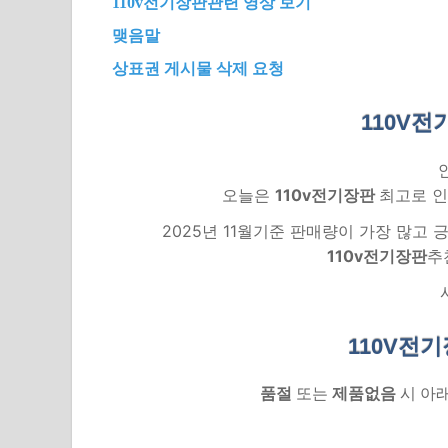
110v전기장판관련 영상 보기
맺음말
상표권 게시물 삭제 요청
110V전
오늘은
110v전기장판
최고로 인
2025년 11월기준 판매량이 가장 많고
110v전기장판
추
110V전
품절
또는
제품없음
시 아