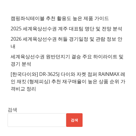
천
사
이
캠핑좌식테이블 추천 활용도 높은 제품 가이드
트
2025 세계육상선수권 계주 대표팀 명단 및 전망 분석
4
2026 세계육상선수권 허들 경기일정 및 관람 정보 안
추
내
천
세계육상선수권 원반던지기 결승 주요 하이라이트 및
사
경기 분석
이
트
[한국다이와] DR-3625J 다이와 자켓 점퍼 RAINMAX 레
인 재킷 (형제피싱) 추천 재구매율이 높은 상품 순위 가
5
격비교 정리
추
천
사
검색
이
검색
트
6