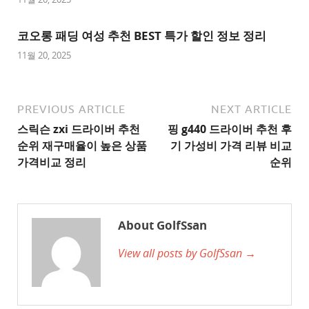
이
트
코오롱 패딩 여성 추천 BEST 특가 할인 정보 정리
1
11월 20, 2025
추
천
사
PREVIOUS ARTICLE
NEXT ARTICLE
이
스릭슨 zxi 드라이버 추천
핑 g440 드라이버 추천 후
트
순위 재구매율이 높은 상품
기 가성비 가격 리뷰 비교
2
가격비교 정리
순위
추
천
사
About GolfSsan
이
View all posts by GolfSsan →
트
3
추