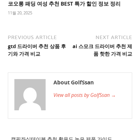
트
코오롱 패딩 여성 추천 BEST 특가 할인 정보 정리
1
11월 20, 2025
추
천
사
PREVIOUS ARTICLE
NEXT ARTICLE
이
gtd 드라이버 추천 상품 후
ai 스모크 드라이버 추천 제
트
기와 가격 비교
품 핫한 가격 비교
2
추
천
About GolfSsan
사
View all posts by GolfSsan →
이
트
3
추
천
사
캠핑좌식테이블 추천 활용도 높은 제품 가이드