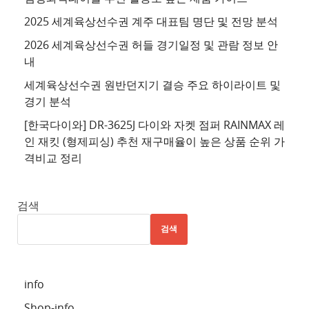
이
2025 세계육상선수권 계주 대표팀 명단 및 전망 분석
트
2026 세계육상선수권 허들 경기일정 및 관람 정보 안
4
내
추
세계육상선수권 원반던지기 결승 주요 하이라이트 및
천
경기 분석
사
이
[한국다이와] DR-3625J 다이와 자켓 점퍼 RAINMAX 레
트
인 재킷 (형제피싱) 추천 재구매율이 높은 상품 순위 가
격비교 정리
5
추
천
검색
사
검색
이
트
6
info
추
Shop-info