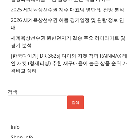
트
2025 세계육상선수권 계주 대표팀 명단 및 전망 분석
4
2026 세계육상선수권 허들 경기일정 및 관람 정보 안
추
내
천
세계육상선수권 원반던지기 결승 주요 하이라이트 및
사
경기 분석
이
트
[한국다이와] DR-3625J 다이와 자켓 점퍼 RAINMAX 레
인 재킷 (형제피싱) 추천 재구매율이 높은 상품 순위 가
5
격비교 정리
추
천
사
검색
이
검색
트
6
추
info
천
Shop-info