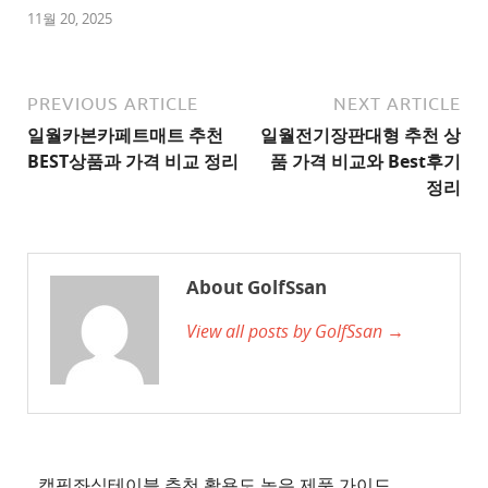
1
11월 20, 2025
추
천
사
PREVIOUS ARTICLE
NEXT ARTICLE
이
일월카본카페트매트 추천
일월전기장판대형 추천 상
트
BEST상품과 가격 비교 정리
품 가격 비교와 Best후기
2
정리
추
천
사
About GolfSsan
이
View all posts by GolfSsan →
트
3
추
천
사
이
캠핑좌식테이블 추천 활용도 높은 제품 가이드