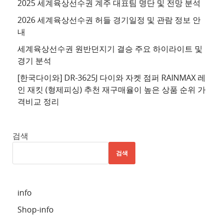
2025 세계육상선수권 계주 대표팀 명단 및 전망 분석
4
2026 세계육상선수권 허들 경기일정 및 관람 정보 안
추
내
천
세계육상선수권 원반던지기 결승 주요 하이라이트 및
사
경기 분석
이
트
[한국다이와] DR-3625J 다이와 자켓 점퍼 RAINMAX 레
인 재킷 (형제피싱) 추천 재구매율이 높은 상품 순위 가
5
격비교 정리
추
천
사
검색
이
검색
트
6
추
info
천
Shop-info
사