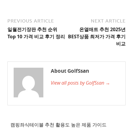
추
천
사
PREVIOUS ARTICLE
NEXT ARTICLE
이
일월전기장판 추천 순위
온열매트 추천 2025년
트
Top 10 가격 비교 후기 정리
BEST상품 최저가 가격 후기
2
비교
추
천
사
About GolfSsan
이
View all posts by GolfSsan →
트
3
추
천
사
이
캠핑좌식테이블 추천 활용도 높은 제품 가이드
트