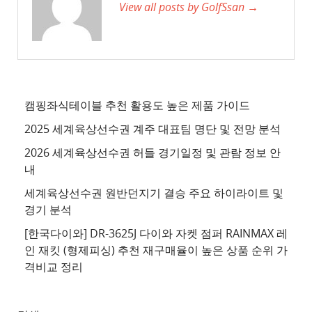
View all posts by GolfSsan →
이
트
3
추
천
사
캠핑좌식테이블 추천 활용도 높은 제품 가이드
이
2025 세계육상선수권 계주 대표팀 명단 및 전망 분석
트
2026 세계육상선수권 허들 경기일정 및 관람 정보 안
4
내
추
세계육상선수권 원반던지기 결승 주요 하이라이트 및
천
경기 분석
사
이
[한국다이와] DR-3625J 다이와 자켓 점퍼 RAINMAX 레
트
인 재킷 (형제피싱) 추천 재구매율이 높은 상품 순위 가
격비교 정리
5
추
천