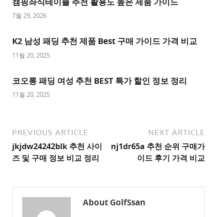
캠핑좌식테이블 추천 활용도 높은 제품 가이드
트
7월 29, 2026
추
K2 남성 패딩 추천 제품 Best 구매 가이드 가격 비교
천
사
11월 20, 2025
이
트
코오롱 패딩 여성 추천 BEST 특가 할인 정보 정리
1
11월 20, 2025
추
천
사
PREVIOUS ARTICLE
NEXT ARTICLE
이
jkjdw24242blk 추천 사이
nj1dr65a 추천 순위 구매가
트
즈 및 구매 정보 비교 정리
이드 후기 가격 비교
2
추
천
About GolfSsan
사