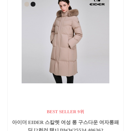
BEST SELLER 9위
아이더 EIDER 스칼렛 여성 롱 구스다운 여자롱패
딩 [2컬러 택1] DWW25534 406362