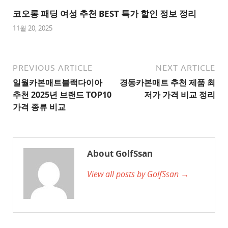
트
코오롱 패딩 여성 추천 BEST 특가 할인 정보 정리
1
11월 20, 2025
추
천
사
PREVIOUS ARTICLE
NEXT ARTICLE
이
일월카본매트블랙다이아
경동카본매트 추천 제품 최
트
추천 2025년 브랜드 TOP10
저가 가격 비교 정리
2
가격 종류 비교
추
천
사
About GolfSsan
이
View all posts by GolfSsan →
트
3
추
천