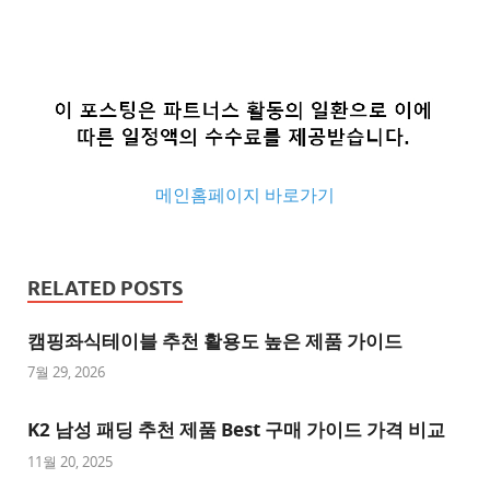
메인홈페이지 바로가기
추
천
RELATED POSTS
사
이
캠핑좌식테이블 추천 활용도 높은 제품 가이드
트
7월 29, 2026
추
K2 남성 패딩 추천 제품 Best 구매 가이드 가격 비교
천
사
11월 20, 2025
이