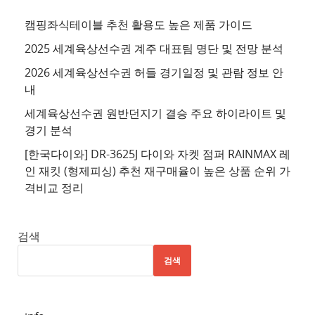
사
이
캠핑좌식테이블 추천 활용도 높은 제품 가이드
트
2025 세계육상선수권 계주 대표팀 명단 및 전망 분석
4
2026 세계육상선수권 허들 경기일정 및 관람 정보 안
추
내
천
세계육상선수권 원반던지기 결승 주요 하이라이트 및
사
경기 분석
이
트
[한국다이와] DR-3625J 다이와 자켓 점퍼 RAINMAX 레
인 재킷 (형제피싱) 추천 재구매율이 높은 상품 순위 가
5
격비교 정리
추
천
사
검색
이
검색
트
6
추