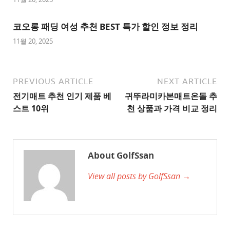
이
트
코오롱 패딩 여성 추천 BEST 특가 할인 정보 정리
1
11월 20, 2025
추
천
사
PREVIOUS ARTICLE
NEXT ARTICLE
이
전기매트 추천 인기 제품 베
귀뚜라미카본매트온돌 추
트
스트 10위
천 상품과 가격 비교 정리
2
추
천
About GolfSsan
사
View all posts by GolfSsan →
이
트
3
추