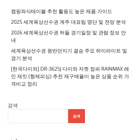
천
사
캠핑좌식테이블 추천 활용도 높은 제품 가이드
이
2025 세계육상선수권 계주 대표팀 명단 및 전망 분석
트
2026 세계육상선수권 허들 경기일정 및 관람 정보 안
4
내
추
세계육상선수권 원반던지기 결승 주요 하이라이트 및
천
경기 분석
사
이
[한국다이와] DR-3625J 다이와 자켓 점퍼 RAINMAX 레
트
인 재킷 (형제피싱) 추천 재구매율이 높은 상품 순위 가
격비교 정리
5
추
천
검색
사
검색
이
트
6