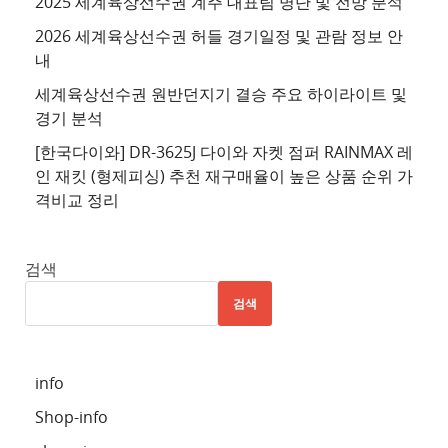
2025 세계육상선수권 계주 대표팀 명단 및 전망 분석
트
2026 세계육상선수권 허들 경기일정 및 관람 정보 안
4
내
추
세계육상선수권 원반던지기 결승 주요 하이라이트 및
천
경기 분석
사
이
[한국다이와] DR-3625J 다이와 자켓 점퍼 RAINMAX 레
트
인 재킷 (형제피싱) 추천 재구매율이 높은 상품 순위 가
격비교 정리
5
추
천
검색
사
검색
이
트
6
info
추
Shop-info
천