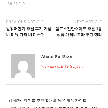
1
11월 20, 2025
추
천
사
PREVIOUS ARTICLE
NEXT ARTICLE
이
발워머전기 추천 후기 가성
템프스킨탄소매트 추천 1등
트
비 리뷰 가격 비교 순위
상품 가격비교와 후기 정리
2
추
천
About GolfSsan
사
View all posts by GolfSsan →
이
트
3
추
천
사
캠핑좌식테이블 추천 활용도 높은 제품 가이드
이