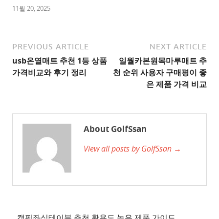
1
11월 20, 2025
추
천
사
PREVIOUS ARTICLE
NEXT ARTICLE
이
usb온열매트 추천 1등 상품
일월카본원목마루매트 추
트
가격비교와 후기 정리
천 순위 사용자 구매평이 좋
2
은 제품 가격 비교
추
천
사
About GolfSsan
이
View all posts by GolfSsan →
트
3
추
천
사
이
캠핑좌식테이블 추천 활용도 높은 제품 가이드