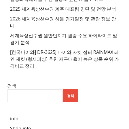
트
2025 세계육상선수권 계주 대표팀 명단 및 전망 분석
4
2026 세계육상선수권 허들 경기일정 및 관람 정보 안
추
내
천
세계육상선수권 원반던지기 결승 주요 하이라이트 및
사
경기 분석
이
트
[한국다이와] DR-3625J 다이와 자켓 점퍼 RAINMAX 레
인 재킷 (형제피싱) 추천 재구매율이 높은 상품 순위 가
5
격비교 정리
추
천
사
검색
이
검색
트
6
추
info
천
Shop-info