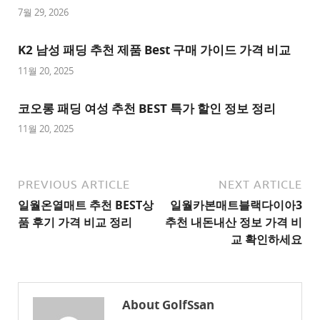
트
7월 29, 2026
추
K2 남성 패딩 추천 제품 Best 구매 가이드 가격 비교
천
사
11월 20, 2025
이
트
코오롱 패딩 여성 추천 BEST 특가 할인 정보 정리
1
11월 20, 2025
추
천
사
PREVIOUS ARTICLE
NEXT ARTICLE
이
일월온열매트 추천 BEST상
일월카본매트블랙다이아3
트
품 후기 가격 비교 정리
추천 내돈내산 정보 가격 비
2
교 확인하세요
추
천
사
About GolfSsan
이