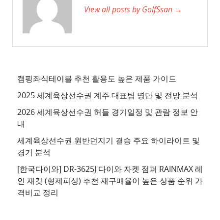
View all posts by GolfSsan →
트
3
추
천
사
이
캠핑좌식테이블 추천 활용도 높은 제품 가이드
트
2025 세계육상선수권 계주 대표팀 명단 및 전망 분석
4
2026 세계육상선수권 허들 경기일정 및 관람 정보 안
추
내
천
세계육상선수권 원반던지기 결승 주요 하이라이트 및
사
경기 분석
이
트
[한국다이와] DR-3625J 다이와 자켓 점퍼 RAINMAX 레
인 재킷 (형제피싱) 추천 재구매율이 높은 상품 순위 가
5
격비교 정리
추
천