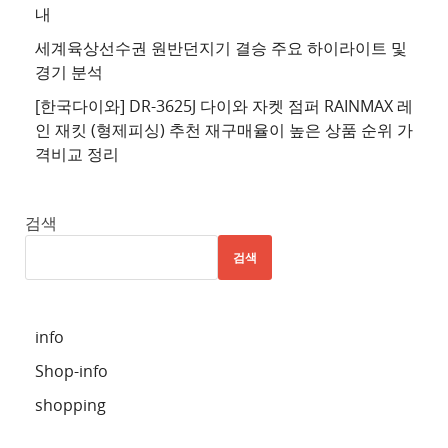
추
내
천
세계육상선수권 원반던지기 결승 주요 하이라이트 및
사
경기 분석
이
트
[한국다이와] DR-3625J 다이와 자켓 점퍼 RAINMAX 레
인 재킷 (형제피싱) 추천 재구매율이 높은 상품 순위 가
5
격비교 정리
추
천
사
검색
이
검색
트
6
추
info
천
Shop-info
사
이
shopping
트