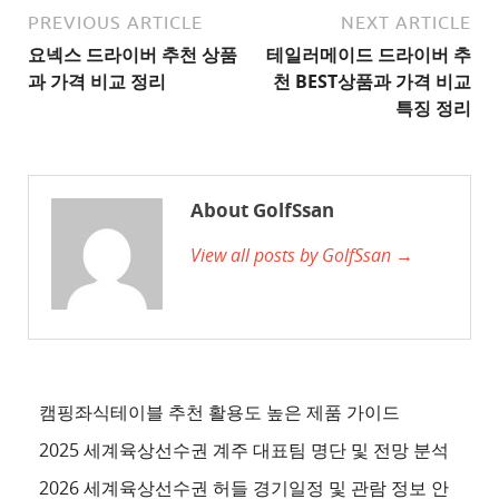
사
PREVIOUS ARTICLE
NEXT ARTICLE
이
요넥스 드라이버 추천 상품
테일러메이드 드라이버 추
트
과 가격 비교 정리
천 BEST상품과 가격 비교
2
특징 정리
추
천
사
About GolfSsan
이
View all posts by GolfSsan →
트
3
추
천
사
이
캠핑좌식테이블 추천 활용도 높은 제품 가이드
트
2025 세계육상선수권 계주 대표팀 명단 및 전망 분석
4
2026 세계육상선수권 허들 경기일정 및 관람 정보 안