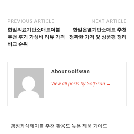
추
천
사
PREVIOUS ARTICLE
NEXT ARTICLE
이
한일의료기탄소매트더블
한일온열기탄소매트 추천
트
추천 후기 가성비 리뷰 가격
정확한 가격 및 상품평 정리
2
비교 순위
추
천
사
About GolfSsan
이
View all posts by GolfSsan →
트
3
추
천
사
이
캠핑좌식테이블 추천 활용도 높은 제품 가이드
트