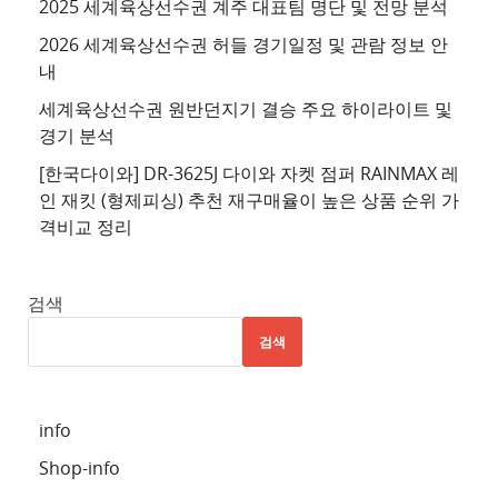
2025 세계육상선수권 계주 대표팀 명단 및 전망 분석
4
2026 세계육상선수권 허들 경기일정 및 관람 정보 안
추
내
천
세계육상선수권 원반던지기 결승 주요 하이라이트 및
사
경기 분석
이
트
[한국다이와] DR-3625J 다이와 자켓 점퍼 RAINMAX 레
인 재킷 (형제피싱) 추천 재구매율이 높은 상품 순위 가
5
격비교 정리
추
천
사
검색
이
검색
트
6
추
info
천
Shop-info
사