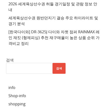
2026 세계육상선수권 허들 경기일정 및 관람 정보 안
4
내
추
세계육상선수권 원반던지기 결승 주요 하이라이트 및
천
경기 분석
사
이
[한국다이와] DR-3625J 다이와 자켓 점퍼 RAINMAX 레
트
인 재킷 (형제피싱) 추천 재구매율이 높은 상품 순위 가
격비교 정리
5
추
천
검색
사
검색
이
트
6
info
추
Shop-info
천
사
shopping