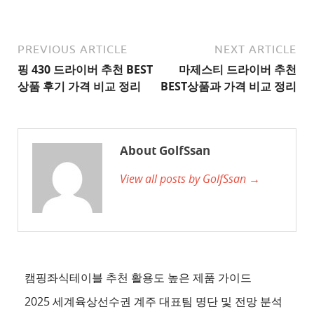
추
천
사
PREVIOUS ARTICLE
NEXT ARTICLE
이
핑 430 드라이버 추천 BEST
마제스티 드라이버 추천
트
상품 후기 가격 비교 정리
BEST상품과 가격 비교 정리
2
추
천
About GolfSsan
사
View all posts by GolfSsan →
이
트
3
추
천
사
캠핑좌식테이블 추천 활용도 높은 제품 가이드
이
2025 세계육상선수권 계주 대표팀 명단 및 전망 분석
트