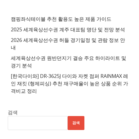
천
사
이
캠핑좌식테이블 추천 활용도 높은 제품 가이드
트
2025 세계육상선수권 계주 대표팀 명단 및 전망 분석
4
2026 세계육상선수권 허들 경기일정 및 관람 정보 안
추
내
천
세계육상선수권 원반던지기 결승 주요 하이라이트 및
사
경기 분석
이
트
[한국다이와] DR-3625J 다이와 자켓 점퍼 RAINMAX 레
인 재킷 (형제피싱) 추천 재구매율이 높은 상품 순위 가
5
격비교 정리
추
천
사
검색
이
검색
트
6