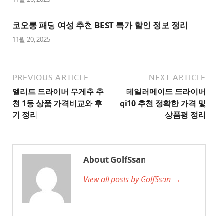
이
트
코오롱 패딩 여성 추천 BEST 특가 할인 정보 정리
1
11월 20, 2025
추
천
사
PREVIOUS ARTICLE
NEXT ARTICLE
이
엘리트 드라이버 무게추 추
테일러메이드 드라이버
트
천 1등 상품 가격비교와 후
qi10 추천 정확한 가격 및
2
기 정리
상품평 정리
추
천
사
About GolfSsan
이
View all posts by GolfSsan →
트
3
추