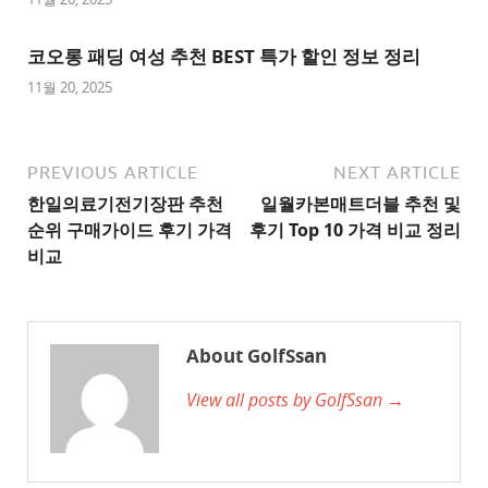
이
트
코오롱 패딩 여성 추천 BEST 특가 할인 정보 정리
1
11월 20, 2025
추
천
사
PREVIOUS ARTICLE
NEXT ARTICLE
이
한일의료기전기장판 추천
일월카본매트더블 추천 및
트
순위 구매가이드 후기 가격
후기 Top 10 가격 비교 정리
2
비교
추
천
사
About GolfSsan
이
View all posts by GolfSsan →
트
3
추