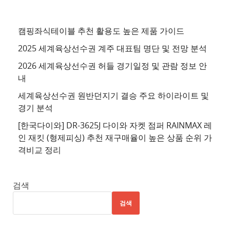
천
사
이
캠핑좌식테이블 추천 활용도 높은 제품 가이드
트
2025 세계육상선수권 계주 대표팀 명단 및 전망 분석
4
2026 세계육상선수권 허들 경기일정 및 관람 정보 안
추
내
천
세계육상선수권 원반던지기 결승 주요 하이라이트 및
사
경기 분석
이
트
[한국다이와] DR-3625J 다이와 자켓 점퍼 RAINMAX 레
인 재킷 (형제피싱) 추천 재구매율이 높은 상품 순위 가
5
격비교 정리
추
천
사
검색
이
검색
트
6