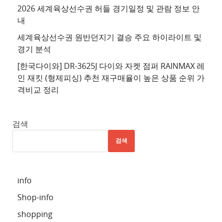
2026 세계육상선수권 허들 경기일정 및 관람 정보 안
4
내
추
세계육상선수권 원반던지기 결승 주요 하이라이트 및
천
경기 분석
사
이
[한국다이와] DR-3625J 다이와 자켓 점퍼 RAINMAX 레
트
인 재킷 (형제피싱) 추천 재구매율이 높은 상품 순위 가
격비교 정리
5
추
천
검색
사
검색
이
트
6
info
추
Shop-info
천
사
shopping