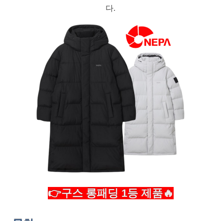
다.
👉구스 롱패딩 1등 제품🔥