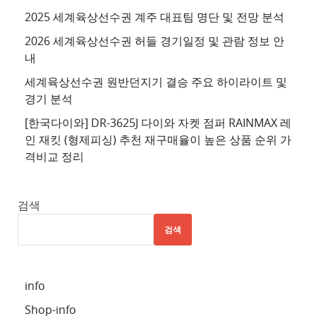
이
2025 세계육상선수권 계주 대표팀 명단 및 전망 분석
트
2026 세계육상선수권 허들 경기일정 및 관람 정보 안
4
내
추
세계육상선수권 원반던지기 결승 주요 하이라이트 및
천
경기 분석
사
이
[한국다이와] DR-3625J 다이와 자켓 점퍼 RAINMAX 레
트
인 재킷 (형제피싱) 추천 재구매율이 높은 상품 순위 가
격비교 정리
5
추
천
검색
사
검색
이
트
6
info
추
Shop-info
천