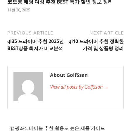
트
코오롱 패딩 여성 추천 BEST 특가 할인 정보 정리
1
11월 20, 2025
추
천
사
PREVIOUS ARTICLE
NEXT ARTICLE
이
qi35 드라이버 추천 2025년
qi10 드라이버 추천 정확한
트
BEST상품 최저가 비교분석
가격 및 상품평 정리
2
추
천
About GolfSsan
사
View all posts by GolfSsan →
이
트
3
추
천
사
캠핑좌식테이블 추천 활용도 높은 제품 가이드