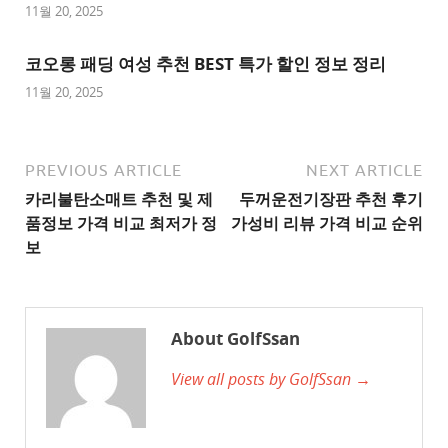
사
11월 20, 2025
이
트
코오롱 패딩 여성 추천 BEST 특가 할인 정보 정리
1
11월 20, 2025
추
천
사
PREVIOUS ARTICLE
NEXT ARTICLE
이
카리불탄소매트 추천 및 제
두꺼운전기장판 추천 후기
트
품정보 가격 비교 최저가 정
가성비 리뷰 가격 비교 순위
2
보
추
천
사
About GolfSsan
이
View all posts by GolfSsan →
트
3
추