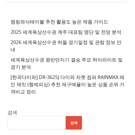
천
사
이
캠핑좌식테이블 추천 활용도 높은 제품 가이드
트
2025 세계육상선수권 계주 대표팀 명단 및 전망 분석
4
2026 세계육상선수권 허들 경기일정 및 관람 정보 안
추
내
천
세계육상선수권 원반던지기 결승 주요 하이라이트 및
사
경기 분석
이
트
[한국다이와] DR-3625J 다이와 자켓 점퍼 RAINMAX 레
인 재킷 (형제피싱) 추천 재구매율이 높은 상품 순위 가
5
격비교 정리
추
천
사
검색
이
검색
트
6