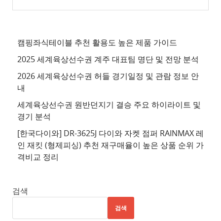
추
천
사
캠핑좌식테이블 추천 활용도 높은 제품 가이드
이
2025 세계육상선수권 계주 대표팀 명단 및 전망 분석
트
2026 세계육상선수권 허들 경기일정 및 관람 정보 안
4
내
추
세계육상선수권 원반던지기 결승 주요 하이라이트 및
천
경기 분석
사
이
[한국다이와] DR-3625J 다이와 자켓 점퍼 RAINMAX 레
트
인 재킷 (형제피싱) 추천 재구매율이 높은 상품 순위 가
격비교 정리
5
추
천
검색
사
검색
이