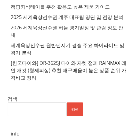
이
캠핑좌식테이블 추천 활용도 높은 제품 가이드
트
2025 세계육상선수권 계주 대표팀 명단 및 전망 분석
4
2026 세계육상선수권 허들 경기일정 및 관람 정보 안
추
내
천
세계육상선수권 원반던지기 결승 주요 하이라이트 및
사
경기 분석
이
트
[한국다이와] DR-3625J 다이와 자켓 점퍼 RAINMAX 레
인 재킷 (형제피싱) 추천 재구매율이 높은 상품 순위 가
5
격비교 정리
추
천
사
검색
이
검색
트
6
추
info