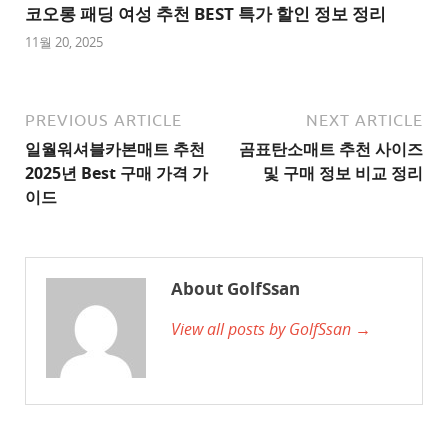
트
코오롱 패딩 여성 추천 BEST 특가 할인 정보 정리
1
11월 20, 2025
추
천
사
PREVIOUS ARTICLE
NEXT ARTICLE
이
일월워셔블카본매트 추천
곰표탄소매트 추천 사이즈
트
2025년 Best 구매 가격 가
및 구매 정보 비교 정리
2
이드
추
천
사
About GolfSsan
이
View all posts by GolfSsan →
트
3
추
천
사