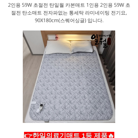
2인용 59W 초절전 탄일월 카본매트 1인용 2인용 59W 초
절전 탄소매트 전자파없는 통세탁 라미네이팅 전기요,
90X180cm(스퀘어싱글) 입니다.
👉한일의료기매트 1등 제품🔥