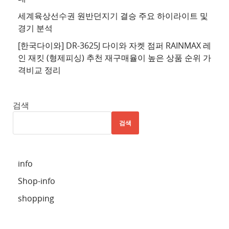
추
세계육상선수권 원반던지기 결승 주요 하이라이트 및
천
경기 분석
사
이
[한국다이와] DR-3625J 다이와 자켓 점퍼 RAINMAX 레
트
인 재킷 (형제피싱) 추천 재구매율이 높은 상품 순위 가
격비교 정리
5
추
천
검색
사
검색
이
트
6
info
추
Shop-info
천
사
shopping
이
트