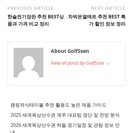
천
사
PREVIOUS ARTICLE
NEXT ARTICLE
이
한솔전기장판 추천 BEST상
차박온열매트 추천 BEST 특
트
품과 가격 비교 정리
가 할인 정보 정리
2
추
천
About GolfSsan
사
View all posts by GolfSsan →
이
트
3
추
천
사
캠핑좌식테이블 추천 활용도 높은 제품 가이드
이
2025 세계육상선수권 계주 대표팀 명단 및 전망 분석
트
2026 세계육상선수권 허들 경기일정 및 관람 정보 안
4
내