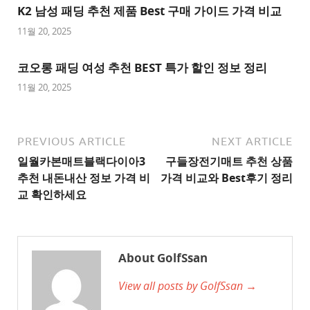
K2 남성 패딩 추천 제품 Best 구매 가이드 가격 비교
천
사
11월 20, 2025
이
트
코오롱 패딩 여성 추천 BEST 특가 할인 정보 정리
1
11월 20, 2025
추
천
사
PREVIOUS ARTICLE
NEXT ARTICLE
이
일월카본매트블랙다이아3
구들장전기매트 추천 상품
트
추천 내돈내산 정보 가격 비
가격 비교와 Best후기 정리
2
교 확인하세요
추
천
사
About GolfSsan
이
View all posts by GolfSsan →
트
3