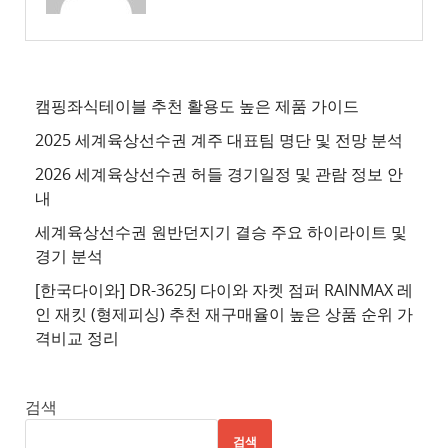
추
천
사
이
캠핑좌식테이블 추천 활용도 높은 제품 가이드
트
2025 세계육상선수권 계주 대표팀 명단 및 전망 분석
4
2026 세계육상선수권 허들 경기일정 및 관람 정보 안
추
내
천
세계육상선수권 원반던지기 결승 주요 하이라이트 및
사
경기 분석
이
트
[한국다이와] DR-3625J 다이와 자켓 점퍼 RAINMAX 레
인 재킷 (형제피싱) 추천 재구매율이 높은 상품 순위 가
5
격비교 정리
추
천
사
검색
이
검색