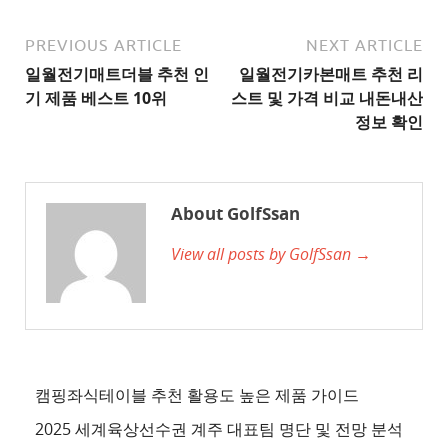
천
사
PREVIOUS ARTICLE
NEXT ARTICLE
이
일월전기매트더블 추천 인
일월전기카본매트 추천 리
트
기 제품 베스트 10위
스트 및 가격 비교 내돈내산
2
정보 확인
추
천
사
About GolfSsan
이
View all posts by GolfSsan →
트
3
추
천
사
이
캠핑좌식테이블 추천 활용도 높은 제품 가이드
트
2025 세계육상선수권 계주 대표팀 명단 및 전망 분석
4