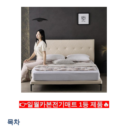
👉일월카본전기매트 1등 제품🔥
목차