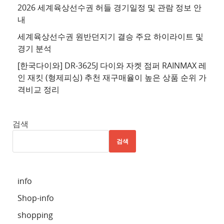
2026 세계육상선수권 허들 경기일정 및 관람 정보 안
추
내
천
세계육상선수권 원반던지기 결승 주요 하이라이트 및
사
경기 분석
이
트
[한국다이와] DR-3625J 다이와 자켓 점퍼 RAINMAX 레
인 재킷 (형제피싱) 추천 재구매율이 높은 상품 순위 가
5
격비교 정리
추
천
사
검색
이
검색
트
6
추
info
천
Shop-info
사
이
shopping