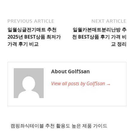
추
천
사
PREVIOUS ARTICLE
NEXT ARTICLE
이
일월싱글전기매트 추천
일월카본매트분리난방 추
트
2025년 BEST상품 최저가
천 BEST상품 후기 가격 비
2
가격 후기 비교
교 정리
추
천
사
About GolfSsan
이
View all posts by GolfSsan →
트
3
추
천
사
이
캠핑좌식테이블 추천 활용도 높은 제품 가이드
트