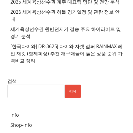
2025 세계육상선수권 계주 대표팀 명단 및 전망 분석
4
2026 세계육상선수권 허들 경기일정 및 관람 정보 안
추
내
천
세계육상선수권 원반던지기 결승 주요 하이라이트 및
사
경기 분석
이
트
[한국다이와] DR-3625J 다이와 자켓 점퍼 RAINMAX 레
인 재킷 (형제피싱) 추천 재구매율이 높은 상품 순위 가
5
격비교 정리
추
천
사
검색
이
검색
트
6
추
info
천
Shop-info
사