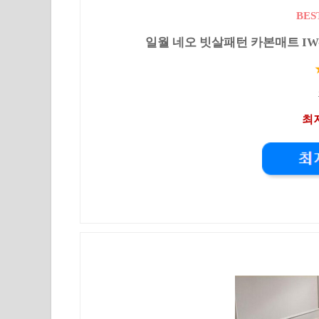
BES
일월 네오 빗살패턴 카본매트 IW-KM5
최저