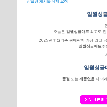
상표권 게시물 삭제 요청
일월싱글
오늘은
일월싱글매트
최고로 인
2025년 11월기준 판매량이 가장 많고
일월싱글매트
추
일월싱글
품절
또는
제품없음
시 아