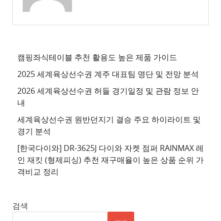
트
3
추
천
사
캠핑좌식테이블 추천 활용도 높은 제품 가이드
이
2025 세계육상선수권 계주 대표팀 명단 및 전망 분석
트
2026 세계육상선수권 허들 경기일정 및 관람 정보 안
4
내
추
세계육상선수권 원반던지기 결승 주요 하이라이트 및
천
경기 분석
사
이
[한국다이와] DR-3625J 다이와 자켓 점퍼 RAINMAX 레
트
인 재킷 (형제피싱) 추천 재구매율이 높은 상품 순위 가
격비교 정리
5
추
천
검색
사