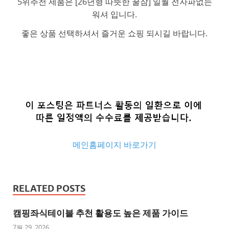
5위추천 제품은 [26년형 따뜻한 꿀잠] 일월 전자파없는
워셔 입니다.
좋은 상품 선택하셔서 즐거운 쇼핑 되시길 바랍니다.
메인홈페이지 바로가기
추
천
RELATED POSTS
사
이
캠핑좌식테이블 추천 활용도 높은 제품 가이드
트
7월 29, 2026