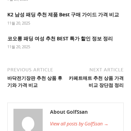
추
K2 남성 패딩 추천 제품 Best 구매 가이드 가격 비교
천
사
11월 20, 2025
이
트
코오롱 패딩 여성 추천 BEST 특가 할인 정보 정리
1
11월 20, 2025
추
천
사
PREVIOUS ARTICLE
NEXT ARTICLE
이
바닥전기장판 추천 상품 후
카페트매트 추천 상품 가격
트
기와 가격 비교
비교 장단점 정리
2
추
천
About GolfSsan
사
View all posts by GolfSsan →
이