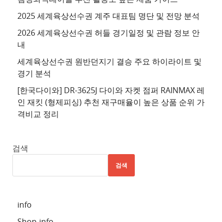
이
2025 세계육상선수권 계주 대표팀 명단 및 전망 분석
트
2026 세계육상선수권 허들 경기일정 및 관람 정보 안
4
내
추
세계육상선수권 원반던지기 결승 주요 하이라이트 및
천
경기 분석
사
이
[한국다이와] DR-3625J 다이와 자켓 점퍼 RAINMAX 레
트
인 재킷 (형제피싱) 추천 재구매율이 높은 상품 순위 가
격비교 정리
5
추
천
검색
사
검색
이
트
6
info
추
Shop-info