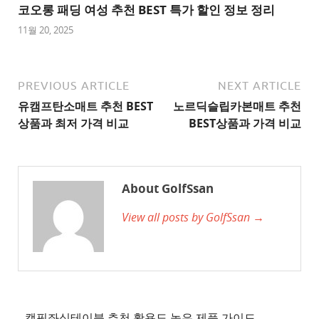
트
코오롱 패딩 여성 추천 BEST 특가 할인 정보 정리
1
11월 20, 2025
추
천
사
PREVIOUS ARTICLE
NEXT ARTICLE
이
유캠프탄소매트 추천 BEST
노르딕슬립카본매트 추천
트
상품과 최저 가격 비교
BEST상품과 가격 비교
2
추
천
About GolfSsan
사
View all posts by GolfSsan →
이
트
3
추
천
사
캠핑좌식테이블 추천 활용도 높은 제품 가이드