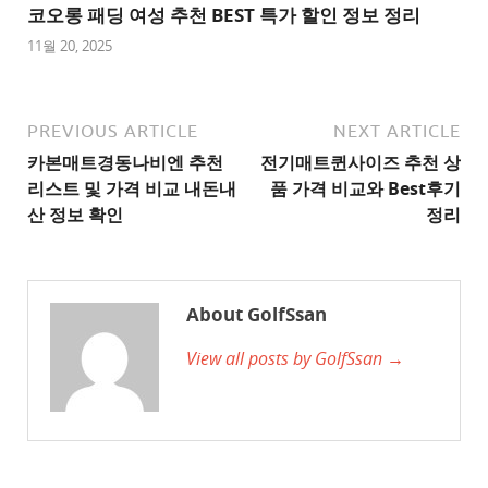
트
코오롱 패딩 여성 추천 BEST 특가 할인 정보 정리
1
11월 20, 2025
추
천
사
PREVIOUS ARTICLE
NEXT ARTICLE
이
카본매트경동나비엔 추천
전기매트퀸사이즈 추천 상
트
리스트 및 가격 비교 내돈내
품 가격 비교와 Best후기
2
산 정보 확인
정리
추
천
사
About GolfSsan
이
View all posts by GolfSsan →
트
3
추
천
사