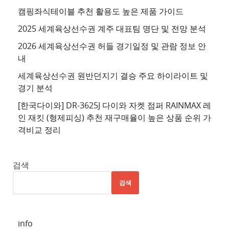
이
캠핑좌식테이블 추천 활용도 높은 제품 가이드
트
2025 세계육상선수권 계주 대표팀 명단 및 전망 분석
4
2026 세계육상선수권 허들 경기일정 및 관람 정보 안
추
내
천
세계육상선수권 원반던지기 결승 주요 하이라이트 및
사
경기 분석
이
트
[한국다이와] DR-3625J 다이와 자켓 점퍼 RAINMAX 레
인 재킷 (형제피싱) 추천 재구매율이 높은 상품 순위 가
5
격비교 정리
추
천
사
검색
이
검색
트
6
추
info