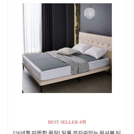
BEST SELLER 4위
[26년형 따뜻한 꿀잠] 일월 전자파없는 워셔블 티