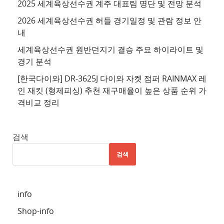
2025 세계육상선수권 계주 대표팀 명단 및 전망 분석
트
2026 세계육상선수권 허들 경기일정 및 관람 정보 안
4
내
추
세계육상선수권 원반던지기 결승 주요 하이라이트 및
천
경기 분석
사
이
[한국다이와] DR-3625J 다이와 자켓 점퍼 RAINMAX 레
트
인 재킷 (형제피싱) 추천 재구매율이 높은 상품 순위 가
격비교 정리
5
추
천
검색
사
검색
이
트
6
info
추
Shop-info
천