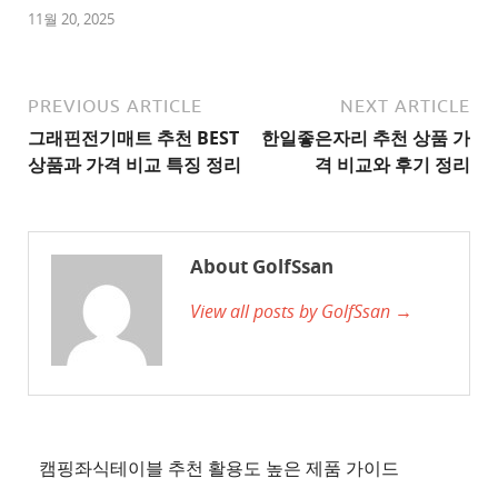
1
11월 20, 2025
추
천
사
PREVIOUS ARTICLE
NEXT ARTICLE
이
그래핀전기매트 추천 BEST
한일좋은자리 추천 상품 가
트
상품과 가격 비교 특징 정리
격 비교와 후기 정리
2
추
천
About GolfSsan
사
View all posts by GolfSsan →
이
트
3
추
천
사
캠핑좌식테이블 추천 활용도 높은 제품 가이드
이