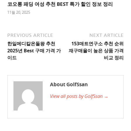
트
코오롱 패딩 여성 추천 BEST 특가 할인 정보 정리
1
11월 20, 2025
추
천
사
PREVIOUS ARTICLE
NEXT ARTICLE
이
한일메디칼온돌왕 추천
153매트연구소 추천 순위
트
2025년 Best 구매 가격 가
재구매율이 높은 상품 가격
2
이드
비교 정리
추
천
사
About GolfSsan
이
View all posts by GolfSsan →
트
3
추
천
사