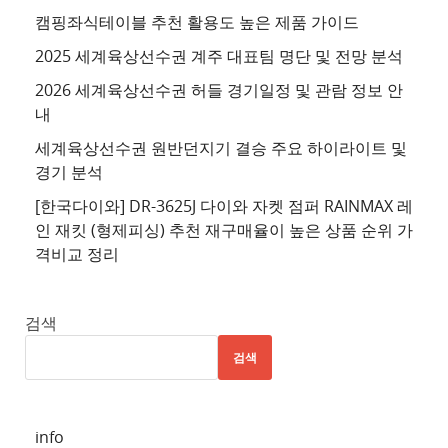
이
캠핑좌식테이블 추천 활용도 높은 제품 가이드
트
2025 세계육상선수권 계주 대표팀 명단 및 전망 분석
4
2026 세계육상선수권 허들 경기일정 및 관람 정보 안
추
내
천
세계육상선수권 원반던지기 결승 주요 하이라이트 및
사
경기 분석
이
트
[한국다이와] DR-3625J 다이와 자켓 점퍼 RAINMAX 레
인 재킷 (형제피싱) 추천 재구매율이 높은 상품 순위 가
5
격비교 정리
추
천
사
검색
이
검색
트
6
추
info