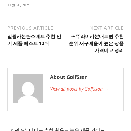
1
11월 20, 2025
추
천
사
PREVIOUS ARTICLE
NEXT ARTICLE
이
일월카본탄소매트 추천 인
귀뚜라미카본매트퀸 추천
트
기 제품 베스트 10위
순위 재구매율이 높은 상품
2
가격비교 정리
추
천
사
About GolfSsan
이
View all posts by GolfSsan →
트
3
추
천
사
이
캠핑좌식테이블 추천 활용도 높은 제품 가이드