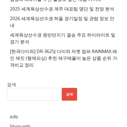
트
2025 세계육상선수권 계주 대표팀 명단 및 전망 분석
4
2026 세계육상선수권 허들 경기일정 및 관람 정보 안
추
내
천
세계육상선수권 원반던지기 결승 주요 하이라이트 및
사
경기 분석
이
트
[한국다이와] DR-3625J 다이와 자켓 점퍼 RAINMAX 레
인 재킷 (형제피싱) 추천 재구매율이 높은 상품 순위 가
5
격비교 정리
추
천
사
검색
이
검색
트
6
추
info
천
Shop-info