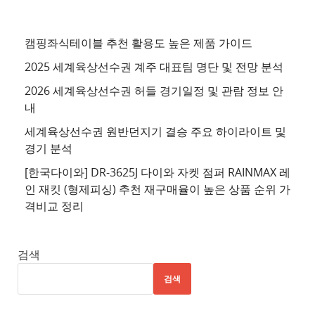
추
천
사
캠핑좌식테이블 추천 활용도 높은 제품 가이드
이
2025 세계육상선수권 계주 대표팀 명단 및 전망 분석
트
2026 세계육상선수권 허들 경기일정 및 관람 정보 안
4
내
추
세계육상선수권 원반던지기 결승 주요 하이라이트 및
천
경기 분석
사
이
[한국다이와] DR-3625J 다이와 자켓 점퍼 RAINMAX 레
트
인 재킷 (형제피싱) 추천 재구매율이 높은 상품 순위 가
격비교 정리
5
추
천
검색
사
검색
이
트