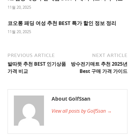
사
11월 20, 2025
이
트
코오롱 패딩 여성 추천 BEST 특가 할인 정보 정리
1
11월 20, 2025
추
천
사
PREVIOUS ARTICLE
NEXT ARTICLE
이
발따뜻 추천 BEST 인기상품
방수전기매트 추천 2025년
트
가격 비교
Best 구매 가격 가이드
2
추
천
About GolfSsan
사
View all posts by GolfSsan →
이
트
3