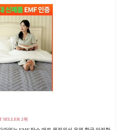
T SELLER 2위
파없는 EMF 탄소 매트 원적외선 온열 항균 안전한