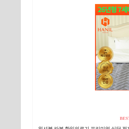
BES
워셔블 카본 한일의료기 프리미엄 실담 전자