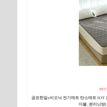
BES
곰표한일x비오닉 전기매트 탄소매트 IOT 
더블_분리난방(1