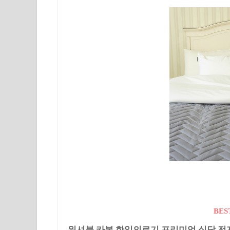
BES
워셔블 카본 한일의료기 프리미엄 실담 전자