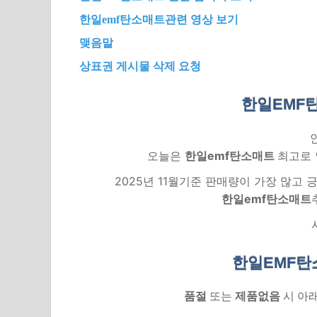
한일emf탄소매트관련 영상 보기
맺음말
상표권 게시물 삭제 요청
한일EMF
오늘은
한일emf탄소매트
최고로 
2025년 11월기준 판매량이 가장 많고
한일emf탄소매트
한일EMF탄
품절
또는
제품없음
시 아