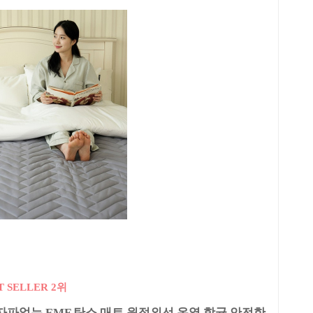
T SELLER 2위
파없는 EMF 탄소 매트 원적외선 온열 항균 안전한