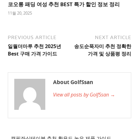
트
코오롱 패딩 여성 추천 BEST 특가 할인 정보 정리
1
11월 20, 2025
추
천
사
PREVIOUS ARTICLE
NEXT ARTICLE
이
일월더마루 추천 2025년
송도순푹자미 추천 정확한
트
Best 구매 가격 가이드
가격 및 상품평 정리
2
추
천
About GolfSsan
사
View all posts by GolfSsan →
이
트
3
추
천
사
캠핑좌식테이블 추천 활용도 높은 제품 가이드