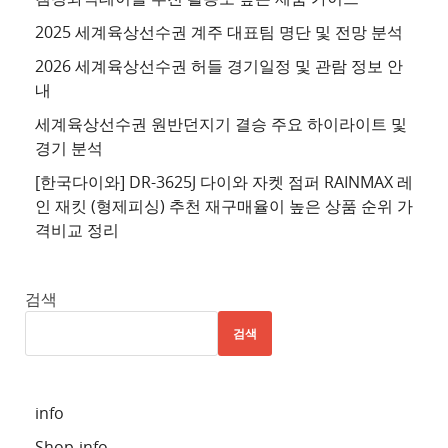
이
2025 세계육상선수권 계주 대표팀 명단 및 전망 분석
트
2026 세계육상선수권 허들 경기일정 및 관람 정보 안
4
내
추
세계육상선수권 원반던지기 결승 주요 하이라이트 및
천
경기 분석
사
이
[한국다이와] DR-3625J 다이와 자켓 점퍼 RAINMAX 레
트
인 재킷 (형제피싱) 추천 재구매율이 높은 상품 순위 가
격비교 정리
5
추
천
검색
사
검색
이
트
6
info
추
Shop-info