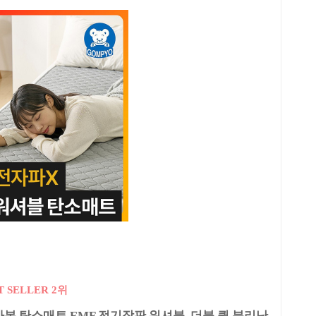
T SELLER 2위
본 탄소매트 EMF 전기장판 워셔블, 더블 퀸 분리난