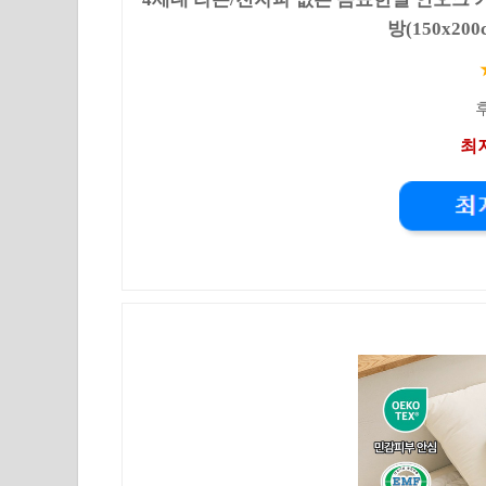
방(150x20
후
최저