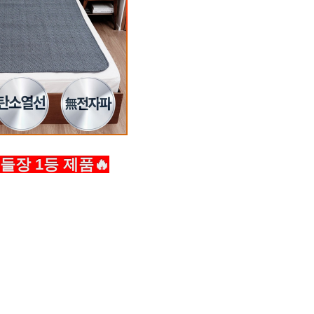
들장 1등 제품🔥