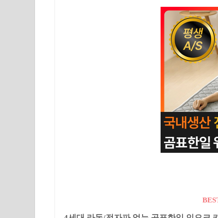
BES
4세대 라돈/전자파 없는 곰표한일 인오크 카