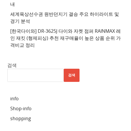
내
추
세계육상선수권 원반던지기 결승 주요 하이라이트 및
천
경기 분석
사
이
[한국다이와] DR-3625J 다이와 자켓 점퍼 RAINMAX 레
트
인 재킷 (형제피싱) 추천 재구매율이 높은 상품 순위 가
격비교 정리
5
추
천
검색
사
검색
이
트
6
info
추
Shop-info
천
사
shopping
이