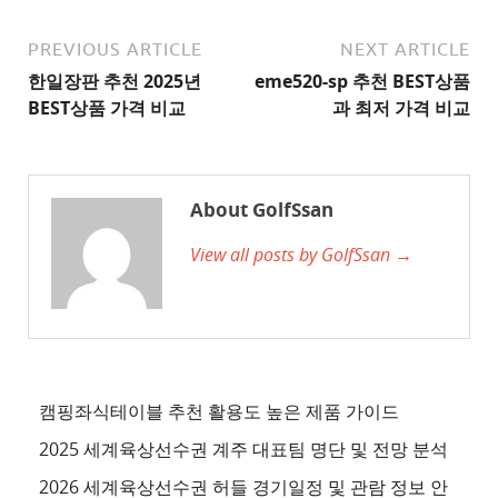
천
사
PREVIOUS ARTICLE
NEXT ARTICLE
이
한일장판 추천 2025년
eme520-sp 추천 BEST상품
트
BEST상품 가격 비교
과 최저 가격 비교
2
추
천
About GolfSsan
사
View all posts by GolfSsan →
이
트
3
추
천
사
캠핑좌식테이블 추천 활용도 높은 제품 가이드
이
2025 세계육상선수권 계주 대표팀 명단 및 전망 분석
트
2026 세계육상선수권 허들 경기일정 및 관람 정보 안
4