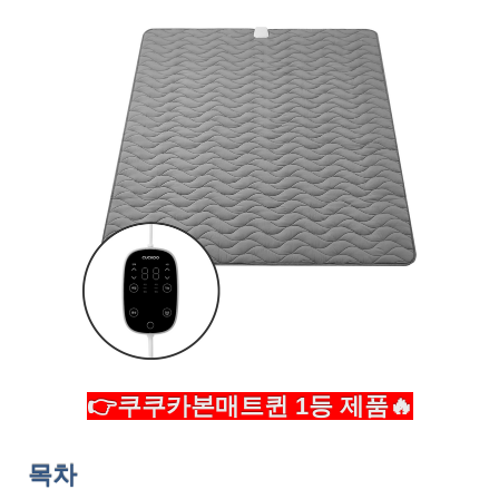
👉쿠쿠카본매트퀸 1등 제품🔥
목차