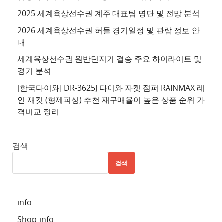
이
2025 세계육상선수권 계주 대표팀 명단 및 전망 분석
트
2026 세계육상선수권 허들 경기일정 및 관람 정보 안
4
내
추
세계육상선수권 원반던지기 결승 주요 하이라이트 및
천
경기 분석
사
이
[한국다이와] DR-3625J 다이와 자켓 점퍼 RAINMAX 레
트
인 재킷 (형제피싱) 추천 재구매율이 높은 상품 순위 가
격비교 정리
5
추
천
검색
사
검색
이
트
6
info
추
Shop-info