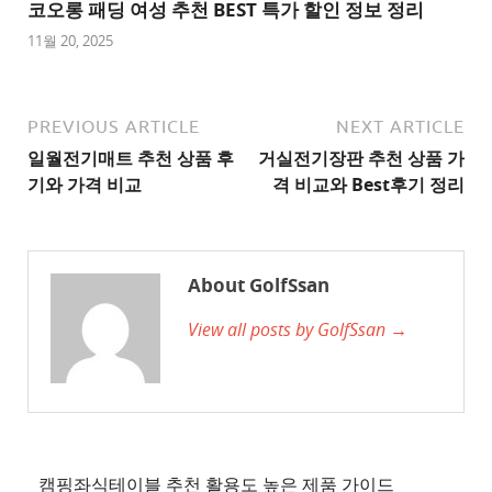
트
코오롱 패딩 여성 추천 BEST 특가 할인 정보 정리
1
11월 20, 2025
추
천
사
PREVIOUS ARTICLE
NEXT ARTICLE
이
일월전기매트 추천 상품 후
거실전기장판 추천 상품 가
트
기와 가격 비교
격 비교와 Best후기 정리
2
추
천
About GolfSsan
사
View all posts by GolfSsan →
이
트
3
추
천
사
캠핑좌식테이블 추천 활용도 높은 제품 가이드