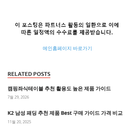
메인홈페이지 바로가기
추
천
RELATED POSTS
사
이
캠핑좌식테이블 추천 활용도 높은 제품 가이드
트
7월 29, 2026
추
K2 남성 패딩 추천 제품 Best 구매 가이드 가격 비교
천
사
11월 20, 2025
이