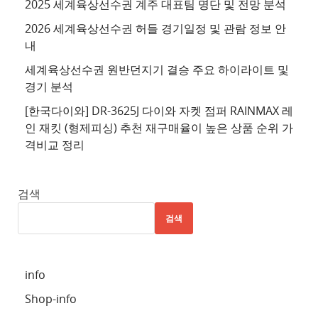
2025 세계육상선수권 계주 대표팀 명단 및 전망 분석
4
2026 세계육상선수권 허들 경기일정 및 관람 정보 안
추
내
천
세계육상선수권 원반던지기 결승 주요 하이라이트 및
사
경기 분석
이
트
[한국다이와] DR-3625J 다이와 자켓 점퍼 RAINMAX 레
인 재킷 (형제피싱) 추천 재구매율이 높은 상품 순위 가
5
격비교 정리
추
천
사
검색
이
검색
트
6
추
info
천
Shop-info
사