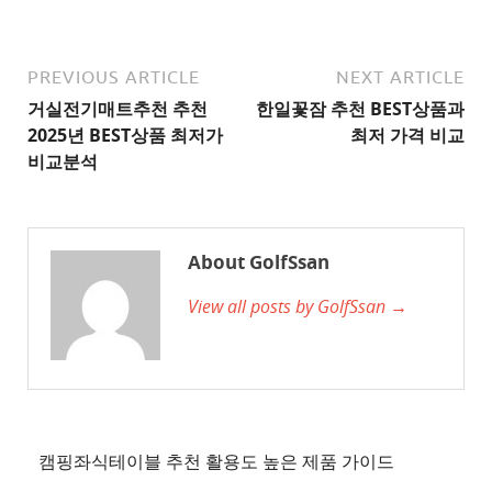
추
천
사
PREVIOUS ARTICLE
NEXT ARTICLE
이
거실전기매트추천 추천
한일꽃잠 추천 BEST상품과
트
2025년 BEST상품 최저가
최저 가격 비교
2
비교분석
추
천
사
About GolfSsan
이
View all posts by GolfSsan →
트
3
추
천
사
이
캠핑좌식테이블 추천 활용도 높은 제품 가이드
트