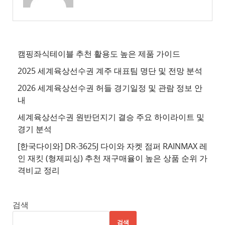
추
천
사
이
캠핑좌식테이블 추천 활용도 높은 제품 가이드
트
2025 세계육상선수권 계주 대표팀 명단 및 전망 분석
4
2026 세계육상선수권 허들 경기일정 및 관람 정보 안
추
내
천
세계육상선수권 원반던지기 결승 주요 하이라이트 및
사
경기 분석
이
트
[한국다이와] DR-3625J 다이와 자켓 점퍼 RAINMAX 레
인 재킷 (형제피싱) 추천 재구매율이 높은 상품 순위 가
5
격비교 정리
추
천
사
검색
이
검색