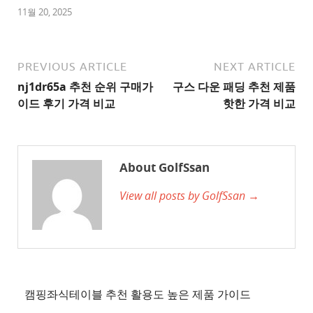
1
11월 20, 2025
추
천
사
PREVIOUS ARTICLE
NEXT ARTICLE
이
nj1dr65a 추천 순위 구매가
구스 다운 패딩 추천 제품
트
이드 후기 가격 비교
핫한 가격 비교
2
추
천
About GolfSsan
사
View all posts by GolfSsan →
이
트
3
추
천
사
캠핑좌식테이블 추천 활용도 높은 제품 가이드
이