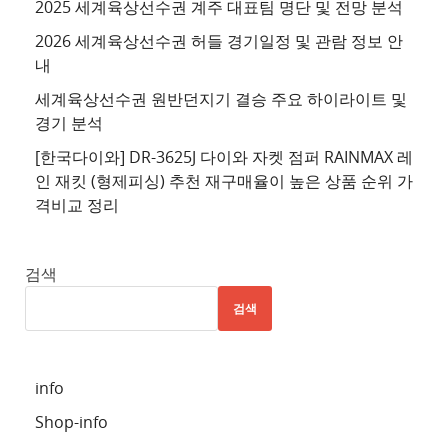
2025 세계육상선수권 계주 대표팀 명단 및 전망 분석
트
2026 세계육상선수권 허들 경기일정 및 관람 정보 안
4
내
추
세계육상선수권 원반던지기 결승 주요 하이라이트 및
천
경기 분석
사
이
[한국다이와] DR-3625J 다이와 자켓 점퍼 RAINMAX 레
트
인 재킷 (형제피싱) 추천 재구매율이 높은 상품 순위 가
격비교 정리
5
추
천
검색
사
검색
이
트
6
info
추
Shop-info
천