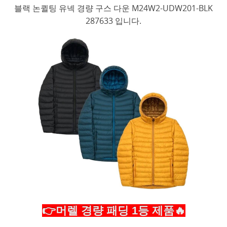
블랙 논퀼팅 유넥 경량 구스 다운 M24W2-UDW201-BLK
287633 입니다.
👉머렐 경량 패딩 1등 제품🔥