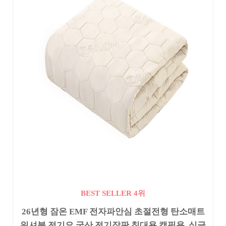
BEST SELLER 4위
26년형 잠온 EMF 전자파안심 초절전형 탄소매트
워셔블 전기요 국산 전기장판 침대용 캠핑용, 싱글