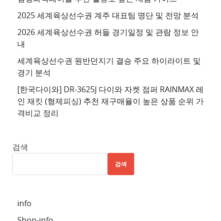
트
2025 세계육상선수권 계주 대표팀 명단 및 전망 분석
4
2026 세계육상선수권 허들 경기일정 및 관람 정보 안
추
내
천
세계육상선수권 원반던지기 결승 주요 하이라이트 및
사
경기 분석
이
트
[한국다이와] DR-3625J 다이와 자켓 점퍼 RAINMAX 레
인 재킷 (형제피싱) 추천 재구매율이 높은 상품 순위 가
5
격비교 정리
추
천
사
검색
이
검색
트
6
추
info
천
Shop-info