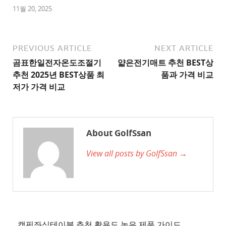
1
11월 20, 2025
추
천
사
PREVIOUS ARTICLE
NEXT ARTICLE
이
곰표한일전자온도조절기
얇은전기매트 추천 BEST상
트
추천 2025년 BEST상품 최
품과 가격 비교
2
저가 가격 비교
추
천
사
About GolfSsan
이
View all posts by GolfSsan →
트
3
추
천
사
이
캠핑좌식테이블 추천 활용도 높은 제품 가이드