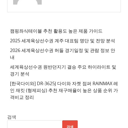
3
추
천
사
캠핑좌식테이블 추천 활용도 높은 제품 가이드
이
2025 세계육상선수권 계주 대표팀 명단 및 전망 분석
트
2026 세계육상선수권 허들 경기일정 및 관람 정보 안
4
내
추
세계육상선수권 원반던지기 결승 주요 하이라이트 및
천
경기 분석
사
이
[한국다이와] DR-3625J 다이와 자켓 점퍼 RAINMAX 레
트
인 재킷 (형제피싱) 추천 재구매율이 높은 상품 순위 가
격비교 정리
5
추
천
검색
사
검색