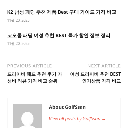
추
K2 남성 패딩 추천 제품 Best 구매 가이드 가격 비교
천
사
11월 20, 2025
이
트
코오롱 패딩 여성 추천 BEST 특가 할인 정보 정리
1
11월 20, 2025
추
천
사
PREVIOUS ARTICLE
NEXT ARTICLE
이
드라이버 헤드 추천 후기 가
여성 드라이버 추천 BEST
트
성비 리뷰 가격 비교 순위
인기상품 가격 비교
2
추
천
About GolfSsan
사
View all posts by GolfSsan →
이
트