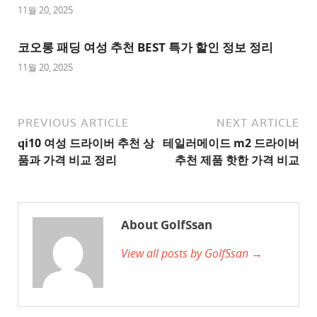
사
11월 20, 2025
이
트
코오롱 패딩 여성 추천 BEST 특가 할인 정보 정리
1
11월 20, 2025
추
천
사
PREVIOUS ARTICLE
NEXT ARTICLE
이
qi10 여성 드라이버 추천 상
테일러메이드 m2 드라이버
트
품과 가격 비교 정리
추천 제품 핫한 가격 비교
2
추
천
About GolfSsan
사
View all posts by GolfSsan →
이
트
3
추