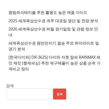
천
사
캠핑좌식테이블 추천 활용도 높은 제품 가이드
이
2025 세계육상선수권 계주 대표팀 명단 및 전망 분석
트
2026 세계육상선수권 허들 경기일정 및 관람 정보 안
4
내
추
세계육상선수권 원반던지기 결승 주요 하이라이트 및
천
경기 분석
사
이
[한국다이와] DR-3625J 다이와 자켓 점퍼 RAINMAX 레
트
인 재킷 (형제피싱) 추천 재구매율이 높은 상품 순위 가
격비교 정리
5
추
천
검색
사
검색
이
트
6