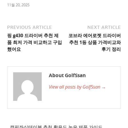
1
11월 20, 2025
추
천
사
PREVIOUS ARTICLE
NEXT ARTICLE
이
핑 g430 드라이버 추천 제
코브라 에어로젯 드라이버
트
품 최저 가격 비교하고 구입
추천 1등 상품 가격비교와
2
했어요
후기 정리
추
천
사
About GolfSsan
이
View all posts by GolfSsan →
트
3
추
천
사
이
캠핑좌식테이블 추천 활용도 높은 제품 가이드