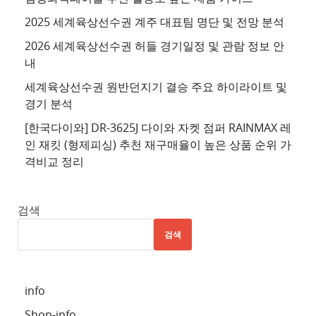
트
2025 세계육상선수권 계주 대표팀 명단 및 전망 분석
4
2026 세계육상선수권 허들 경기일정 및 관람 정보 안
추
내
천
세계육상선수권 원반던지기 결승 주요 하이라이트 및
사
경기 분석
이
트
[한국다이와] DR-3625J 다이와 자켓 점퍼 RAINMAX 레
인 재킷 (형제피싱) 추천 재구매율이 높은 상품 순위 가
5
격비교 정리
추
천
사
검색
이
검색
트
6
추
info
천
Shop-info