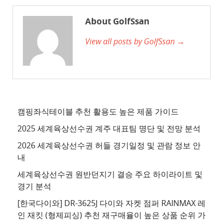
천
사
About GolfSsan
이
View all posts by GolfSsan →
트
3
추
천
사
이
캠핑좌식테이블 추천 활용도 높은 제품 가이드
트
2025 세계육상선수권 계주 대표팀 명단 및 전망 분석
4
2026 세계육상선수권 허들 경기일정 및 관람 정보 안
추
내
천
세계육상선수권 원반던지기 결승 주요 하이라이트 및
사
경기 분석
이
트
[한국다이와] DR-3625J 다이와 자켓 점퍼 RAINMAX 레
인 재킷 (형제피싱) 추천 재구매율이 높은 상품 순위 가
5