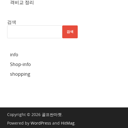
격비교 정리
추
천
사
검색
이
검색
트
6
추
info
천
Shop-info
사
이
shopping
트
7
추
천
사
Copyright © 2026
골프싼마켓
.
이
Powered by
WordPress
and
HitMag
.
트