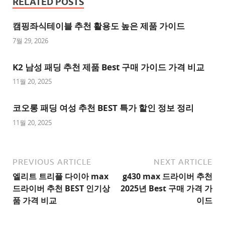
RELATED POSTS
사
이
캠핑좌식테이블 추천 활용도 높은 제품 가이드
트
7월 29, 2026
추
K2 남성 패딩 추천 제품 Best 구매 가이드 가격 비교
천
사
11월 20, 2025
이
트
코오롱 패딩 여성 추천 BEST 특가 할인 정보 정리
1
11월 20, 2025
추
천
사
PREVIOUS ARTICLE
NEXT ARTICLE
이
엘리트 트리플 다이아 max
g430 max 드라이버 추천
트
드라이버 추천 BEST 인기상
2025년 Best 구매 가격 가
2
품 가격 비교
이드
추